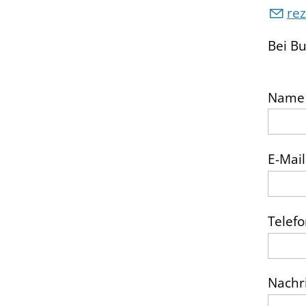
r
z
Bei B
Name
E-Mail
Telef
Nachr