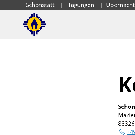
Schönstatt
|
Tagungen
|
Übernach
K
Schön
Marie
88326
+4