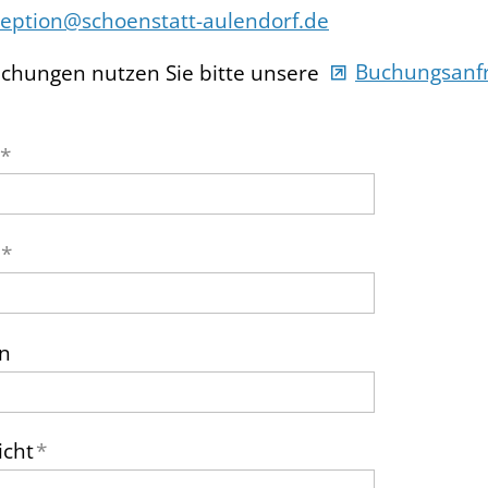
pt
n
sch
nst
tt-
l
nd
rf
d
uchungen nutzen Sie bitte unsere
Buchungsanf
*
*
on
icht
*