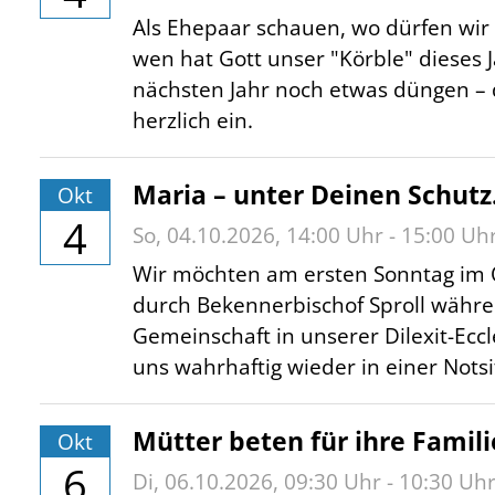
Als Ehepaar schauen, wo dürfen wir
wen hat Gott unser "Körble" dieses J
nächsten Jahr noch etwas düngen – 
herzlich ein.
Maria – unter Deinen Schutz.
Okt
4
So,
04.10.2026
, 14:00
Uhr
- 15:00
Uh
Wir möchten am ersten Sonntag im 
durch Bekennerbischof Sproll währen
Gemeinschaft in unserer Dilexit-Ecc
uns wahrhaftig wieder in einer Notsi
Mütter beten für ihre Famili
Okt
6
Di,
06.10.2026
, 09:30
Uhr
- 10:30
Uh