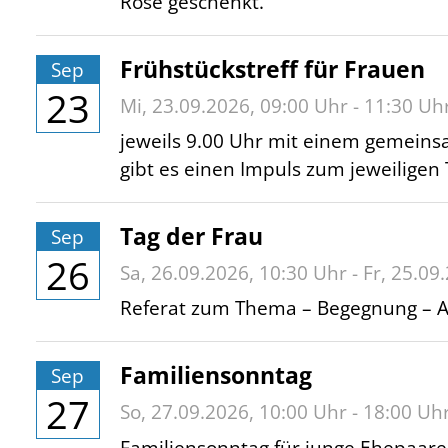
Rose geschenkt.
Frühstückstreff für Frauen
Sep
23
Mi,
23.09.2026
, 09:00
Uhr
- 11:30
Uh
jeweils 9.00 Uhr mit einem gemeins
gibt es einen Impuls zum jeweiligen
Tag der Frau
Sep
26
Sa,
26.09.2026
, 10:30
Uhr
-
Fr,
25.09
Referat zum Thema – Begegnung – Au
Familiensonntag
Sep
27
So,
27.09.2026
, 10:00
Uhr
- 18:00
Uh
Familiensonntag für junge Ehepaar