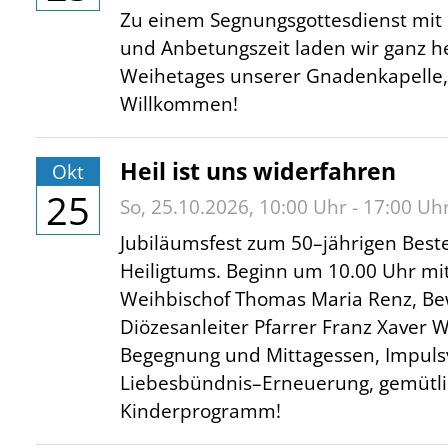
Zu einem Segnungsgottesdienst mit B
und Anbetungszeit laden wir ganz h
Weihetages unserer Gnadenkapelle, F
Willkommen!
Heil ist uns widerfahren
Okt
25
So,
25.10.2026
, 10:00
Uhr
- 17:00
Uh
Jubiläumsfest zum 50–jährigen Best
Heiligtums. Beginn um 10.00 Uhr mit
Weihbischof Thomas Maria Renz, Bew
Diözesanleiter Pfarrer Franz Xaver 
Begegnung und Mittagessen, Impulsv
Liebesbündnis–Erneuerung, gemütli
Kinderprogramm!