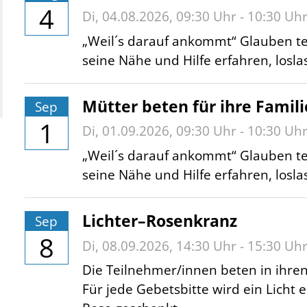
4
Di,
04.08.2026
, 09:30
Uhr
- 10:30
Uh
„Weil´s darauf ankommt“ Glauben t
seine Nähe und Hilfe erfahren, losl
Mütter beten für ihre Famili
Sep
1
Di,
01.09.2026
, 09:30
Uhr
- 10:30
Uh
„Weil´s darauf ankommt“ Glauben t
seine Nähe und Hilfe erfahren, losl
Lichter–Rosenkranz
Sep
8
Di,
08.09.2026
, 14:30
Uhr
- 15:30
Uh
Die Teilnehmer/innen beten in ihre
Für jede Gebetsbitte wird ein Licht