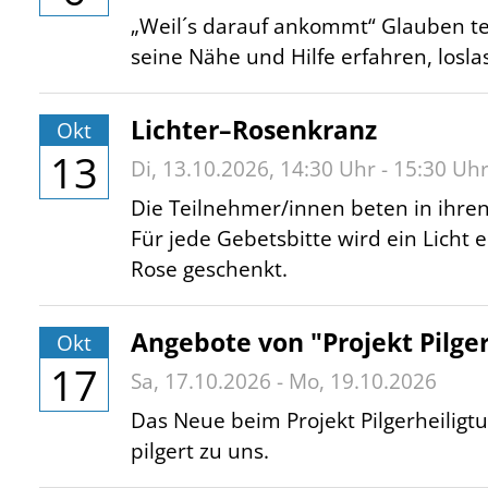
„Weil´s darauf ankommt“ Glauben t
seine Nähe und Hilfe erfahren, losl
Lichter–Rosenkranz
Okt
13
Di,
13.10.2026
, 14:30
Uhr
- 15:30
Uh
Die Teilnehmer/innen beten in ihre
Für jede Gebetsbitte wird ein Licht
Rose geschenkt.
Angebote von "Projekt Pilge
Okt
17
Sa,
17.10.2026
-
Mo,
19.10.2026
Das Neue beim Projekt Pilgerheiligtum
pilgert zu uns.