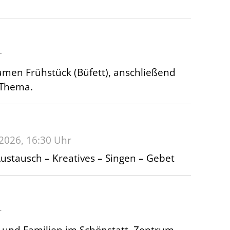
r
amen Frühstück (Büfett), anschließend
 Thema.
.2026
, 16:30
Uhr
stausch – Kreatives – Singen – Gebet
r
e und Familien im Schönstatt–Zentrum