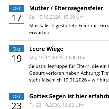
Mutter / Elternsegensfeier
Okt
17
Sa,
17.10.2026
, 15:00
Uhr
Musikalisch gestaltete Feier mit Ein
erwarten.
Leere Wiege
Okt
19
Mo,
19.10.2026
, 20:00
Uhr
Selbsthilfegruppe für Eltern, die ei
Geburt verloren haben Achtung: Tre
steht fälschlich 19.01.2026 – wir bi
Gottes Segen ist hier erfahr
Okt
23
Fr,
23.10.2026
, 19:00
Uhr