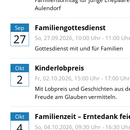
Aulendorf
Familiengottesdienst
Sep
27
So,
27.09.2026
, 10:00
Uhr
- 11:00
Uh
Gottesdienst mit und für Familien
Kinderlobpreis
Okt
2
Fr,
02.10.2026
, 15:00
Uhr
- 17:00
Uhr
Mit Lobpreis und Geschichten aus de
Freude am Glauben vermitteln.
Familienzeit – Erntedank fei
Okt
4
So,
04.10.2026
, 09:30
Uhr
- 16:30
Uh